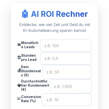
🤖 AI ROI Rechner
Entdecke, wie viel Zeit und Geld du mit
KI-Automatisierung sparen kannst
Monatlich
📊
e Leads
Stunden
⏰
pro Lead
Dein
💰
Stundensat
z (€)
Durchschnittlic
💎
her Kundenwert
(€)
Conversion
📈
Rate (%)