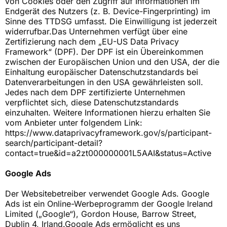
von Cookies oder den Zugriff auf Informationen im
Endgerät des Nutzers (z. B. Device-Fingerprinting) im
Sinne des TTDSG umfasst. Die Einwilligung ist jederzeit
widerrufbar.Das Unternehmen verfügt über eine
Zertifizierung nach dem „EU-US Data Privacy
Framework“ (DPF). Der DPF ist ein Übereinkommen
zwischen der Europäischen Union und den USA, der die
Einhaltung europäischer Datenschutzstandards bei
Datenverarbeitungen in den USA gewährleisten soll.
Jedes nach dem DPF zertifizierte Unternehmen
verpflichtet sich, diese Datenschutzstandards
einzuhalten. Weitere Informationen hierzu erhalten Sie
vom Anbieter unter folgendem Link:
https://www.dataprivacyframework.gov/s/participant-
search/participant-detail?
contact=true&id=a2zt000000001L5AAI&status=Active
Google Ads
Der Websitebetreiber verwendet Google Ads. Google
Ads ist ein Online-Werbeprogramm der Google Ireland
Limited („Google“), Gordon House, Barrow Street,
Dublin 4,
Irland.Google
Ads ermöglicht es uns